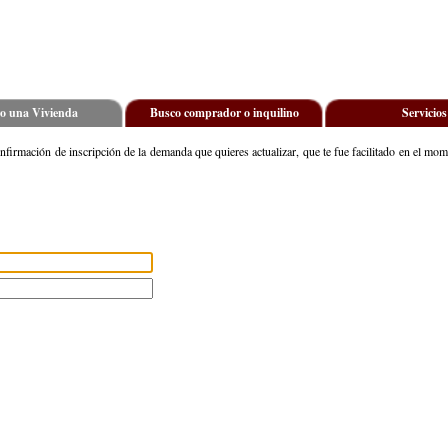
o una Vivienda
Busco comprador o inquilino
Servicios
onfirmación de inscripción de la demanda que quieres actualizar, que te fue facilitado en el mo