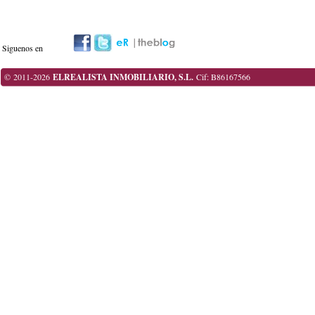
Siguenos en
© 2011-2026
ELREALISTA INMOBILIARIO, S.L.
Cif: B86167566