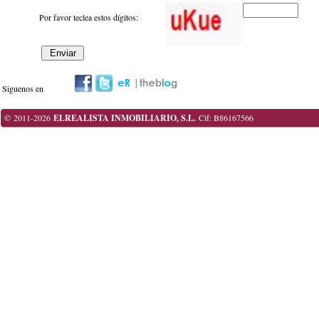
Por favor teclea estos dígitos:
Siguenos en
© 2011-2026
ELREALISTA INMOBILIARIO, S.L.
Cif: B86167566