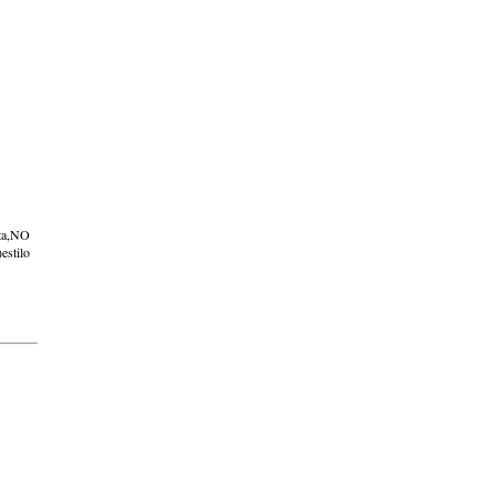
eta,NO
stilo