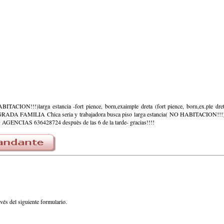
ACION!!!)larga estancia -fort pience, born,exaimple dreta (fort pience, born,ex.ple dr
FAMILIA Chica seria y trabajadora busca piso larga estancia( NO HABITACION!!!)e
 AGENCIAS 636428724 despuès de las 6 de la tarde- gracias!!!!
avés del siguiente formulario.