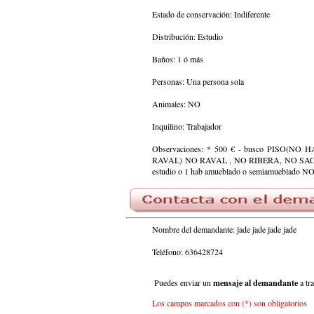
Estado de conservación: Indiferente
Distribución: Estudio
Baños: 1 ó más
Personas: Una persona sola
Animales: NO
Inquilino: Trabajador
Observaciones: * 500 € - busco PISO(NO HABIT
RAVAL) NO RAVAL , NO RIBERA, NO SAGRADA 
estudio o 1 hab amueblado o semiamueblado NO
Nombre del demandante: jade jade jade jade
Teléfono: 636428724
Puedes enviar un
mensaje al demandante
a tr
Los campos marcados con (*) son obligatorios