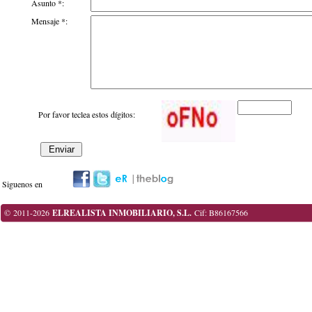
Asunto *:
Mensaje *:
Por favor teclea estos dígitos:
Siguenos en
© 2011-2026
ELREALISTA INMOBILIARIO, S.L.
Cif: B86167566