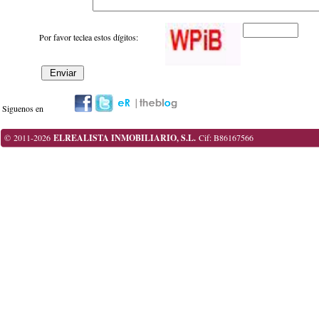
Por favor teclea estos dígitos:
Siguenos en
© 2011-2026
ELREALISTA INMOBILIARIO, S.L.
Cif: B86167566