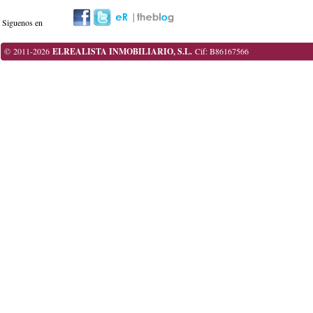
Siguenos en
© 2011-2026
ELREALISTA INMOBILIARIO, S.L.
Cif: B86167566